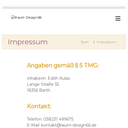
Z
u
m
R
I
h
I
a
r
n
u
e
Impressum
h
Start
Impressum
m
R
a
a
D
l
u
e
t
m
s
a
Angaben gemäß § 5 TMG:
s
u
p
i
s
r
g
Inhaberin: Edith Kulas
s
i
Lange Straße 55
n
t
n
a
18356 Barth
6
g
t
6
t
e
Kontakt:
e
n
r
i
Telefon: 038231 499675
n
E-Mail: kontakt@raum-design66.de
a