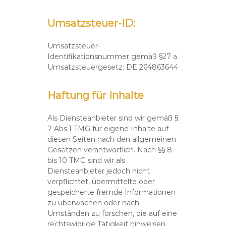
u
s
Umsatzsteuer-ID:
B
a
r
Umsatzsteuer-
t
Identifikationsnummer gemäß §27 a
h
Umsatzsteuergesetz: DE 264863644
Haftung für Inhalte
Als Diensteanbieter sind wir gemäß §
7 Abs.1 TMG für eigene Inhalte auf
diesen Seiten nach den allgemeinen
Gesetzen verantwortlich. Nach §§ 8
bis 10 TMG sind wir als
Diensteanbieter jedoch nicht
verpflichtet, übermittelte oder
gespeicherte fremde Informationen
zu überwachen oder nach
Umständen zu forschen, die auf eine
rechtswidrige Tätigkeit hinweisen.