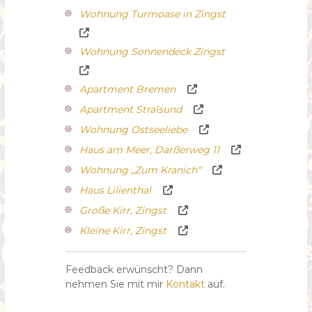
r
Wohnung Turmoase in Zingst
i
n
a
Wohnung Sonnendeck Zingst
u
s
B
Apartment Bremen
a
r
Apartment Stralsund
t
h
Wohnung Ostseeliebe
Haus am Meer, Darßerweg 11
Wohnung „Zum Kranich“
Haus Lilienthal
Große Kirr, Zingst
Kleine Kirr, Zingst
Feedback erwünscht? Dann
nehmen Sie mit mir
Kontakt
auf.